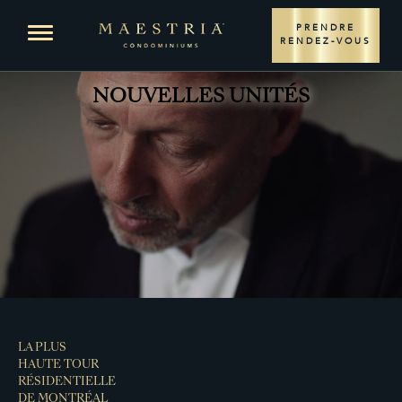
EMPLACEMENT
Open menu
PRENDRE
RENDEZ-VOUS
PROJET
NOUVELLES UNITÉS
AIRES DE VIE
CONDOS
PLANS
PENTHOUSES
PLANS
MÉDIAS
COURTIERS
LA PLUS
HAUTE TOUR
ENGLISH
RÉSIDENTIELLE
DE MONTRÉAL