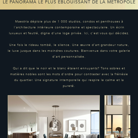
LE PANORAMA LE PLUS ÉBLOUISSANT DE LA MÉTROPOLE
Maestria déploie plus de 1 000 studios, condos et penthouses à
l'architecture intérieure contemporaine et spectaculaire. Un écrin
luxueux et feutré, digne d’une loge privée. Ici, c’est vous qui décidez.
Une fois le rideau tombé, le silence. Une œuvre d’art grandeur nature,
le luxe jusque dans les moindres coutures. Bienvenue dans votre galerie
d’art personnalisée.
Qui a dit que le noir et le blanc étaient ennuyants? Tons sobres et
matières nobles sont les mots d’ordre pour contraster avec la frénésie
du quartier. Une signature intemporelle qui respire le calme et la
pureté.