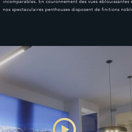
incomparables. En couronnement des vues éblouissantes sur
nos spectaculaires penthouses disposent de finitions nobl