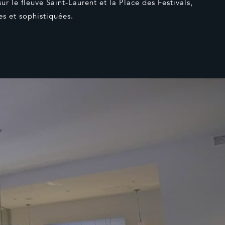
 le fleuve Saint-Laurent et la Place des Festivals,
es et sophistiquées.