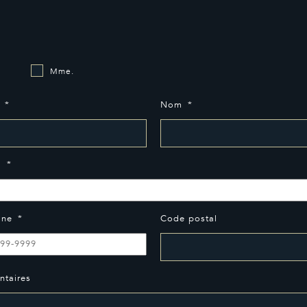
Mme.
*
Nom
*
l
*
one
*
Code postal
taires