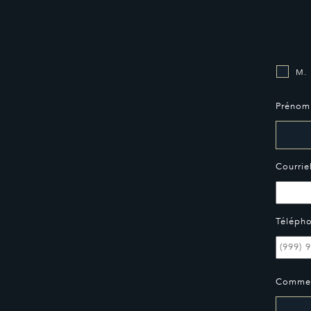
M.
Prénom
Courrie
Téléph
Commen