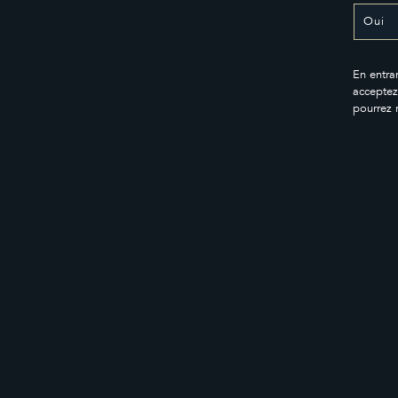
En entran
acceptez
pourrez 