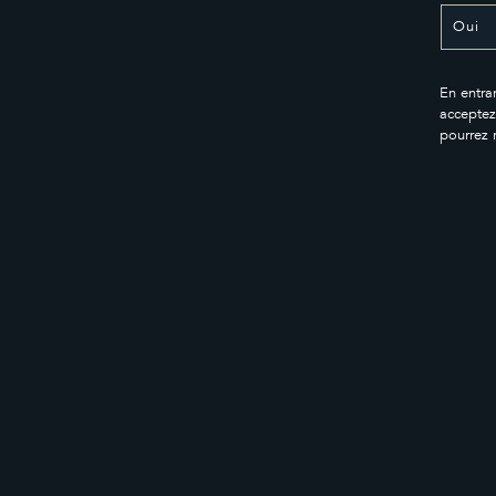
En entran
acceptez
pourrez 