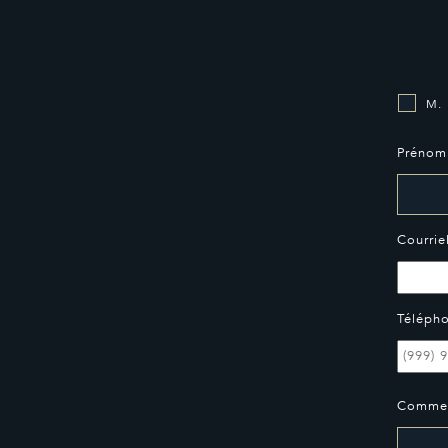
M.
Prénom
Courrie
Téléph
Commen