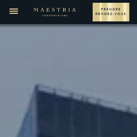
EMPLACEMENT
Open menu
PRENDRE
RENDEZ-VOUS
PROJET
AIRES DE VIE
CONDOS
PLANS
PENTHOUSES
PLANS
MÉDIAS
COURTIERS
ENGLISH